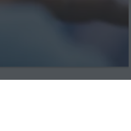
uleitung
ingenieurtechnischen Aufgaben und Probleme