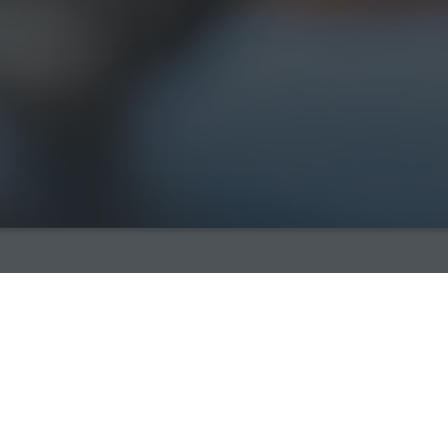
Fachbereich Ba
egenden 60 Jahre bewiesen, dass es fähig ist, sämtliche 