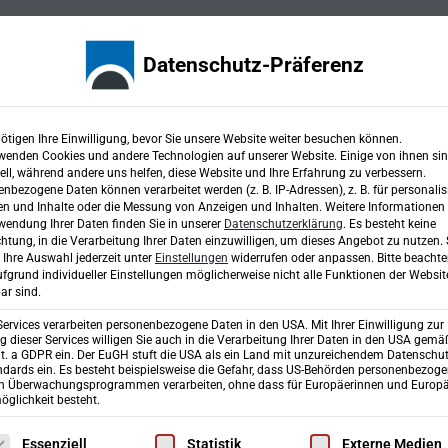
Karriere
Fachbereiche
Projekte
Ingen
Datenschutz-Präferenz
ötigen Ihre Einwilligung, bevor Sie unsere Website weiter besuchen können.
kte
wenden Cookies und andere Technologien auf unserer Website. Einige von ihnen si
ell, während andere uns helfen, diese Website und Ihre Erfahrung zu verbessern.
nbezogene Daten können verarbeitet werden (z. B. IP-Adressen), z. B. für personalis
n und Inhalte oder die Messung von Anzeigen und Inhalten.
Weitere Informationen
wendung Ihrer Daten finden Sie in unserer
Datenschutzerklärung
.
Es besteht keine
chtung, in die Verarbeitung Ihrer Daten einzuwilligen, um dieses Angebot zu nutzen.
r jede Herausforderung
Ihre Auswahl jederzeit unter
Einstellungen
widerrufen oder anpassen.
Bitte beachte
fgrund individueller Einstellungen möglicherweise nicht alle Funktionen der Websit
ar sind.
Services verarbeiten personenbezogene Daten in den USA. Mit Ihrer Einwilligung zur
 dieser Services willigen Sie auch in die Verarbeitung Ihrer Daten in den USA gemäß
lit. a GDPR ein. Der EuGH stuft die USA als ein Land mit unzureichendem Datenschu
dards ein. Es besteht beispielsweise die Gefahr, dass US-Behörden personenbezog
in Überwachungsprogrammen verarbeiten, ohne dass für Europäerinnen und Europä
glichkeit besteht.
Bauleitung
sung
GIS
Landschaft
Raum
Ingenieurbau
Verkehr
lgt eine Liste der Service-Gruppen, für die eine Einwilligung erte
Essenziell
Statistik
Externe Medien