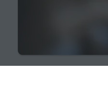
Referenzen 
Das Büro SteinbacherConsult hat die zurückli