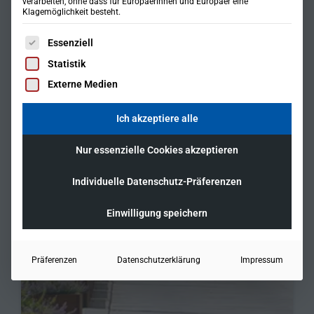
verarbeiten, ohne dass für Europäerinnen und Europäer eine
Klagemöglichkeit besteht.
Es folgt eine Liste der Service-Gruppen, für die eine Einwil
Essenziell
Statistik
Externe Medien
Ich akzeptiere alle
Nur essenzielle Cookies akzeptieren
Individuelle Datenschutz-Präferenzen
Einwilligung speichern
Präferenzen
Datenschutzerklärung
Impressum