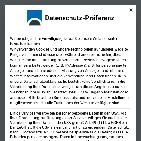
Mit die
Datenschutz-Präferenz
Wir benötigen Ihre Einwilligung, bevor Sie unsere Website weiter
besuchen können.
Wir verwenden Cookies und andere Technologien auf unserer Website.
Einige von ihnen sind essenziell, während andere uns helfen, diese
Website und Ihre Erfahrung zu verbessern.
Personenbezogene Daten
Freianlagenplanung (LPH
können verarbeitet werden (z. B. IP-Adressen), z. B. für personalisierte
Anzeigen und Inhalte oder die Messung von Anzeigen und Inhalten.
Weitere Informationen über die Verwendung Ihrer Daten finden Sie in
1-9)
unserer
Datenschutzerklärung
.
Es besteht keine Verpflichtung, in die
Verarbeitung Ihrer Daten einzuwilligen, um dieses Angebot zu nutzen.
Sie können Ihre Auswahl jederzeit unter
Einstellungen
widerrufen oder
anpassen.
Bitte beachten Sie, dass aufgrund individueller Einstellungen
möglicherweise nicht alle Funktionen der Website verfügbar sind.
Einige Services verarbeiten personenbezogene Daten in den USA. Mit
Ihrer Einwilligung zur Nutzung dieser Services willigen Sie auch in die
Verarbeitung Ihrer Daten in den USA gemäß Art. 49 (1) lit. a GDPR ein.
Der EuGH stuft die USA als ein Land mit unzureichendem Datenschutz
nach EU-Standards ein. Es besteht beispielsweise die Gefahr, dass US-
Behörden personenbezogene Daten in Überwachungsprogrammen