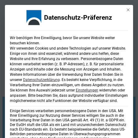
Mit die
Datenschutz-Präferenz
Wir benötigen Ihre Einwilligung, bevor Sie unsere Website weiter
besuchen können.
Wir verwenden Cookies und andere Technologien auf unserer Website.
Einige von ihnen sind essenziell, während andere uns helfen, diese
Website und Ihre Erfahrung zu verbessern.
Personenbezogene Daten
können verarbeitet werden (z. B. IP-Adressen), z. B. für personalisierte
Fachbereiche
Anzeigen und Inhalte oder die Messung von Anzeigen und Inhalten.
Lösungen für jede
Weitere Informationen über die Verwendung Ihrer Daten finden Sie in
Herausforderung
unserer
Datenschutzerklärung
.
Es besteht keine Verpflichtung, in die
Verarbeitung Ihrer Daten einzuwilligen, um dieses Angebot zu nutzen.
Sie können Ihre Auswahl jederzeit unter
Einstellungen
widerrufen oder
anpassen.
Bitte beachten Sie, dass aufgrund individueller Einstellungen
möglicherweise nicht alle Funktionen der Website verfügbar sind.
Einige Services verarbeiten personenbezogene Daten in den USA. Mit
Ihrer Einwilligung zur Nutzung dieser Services willigen Sie auch in die
Verarbeitung Ihrer Daten in den USA gemäß Art. 49 (1) lit. a GDPR ein.
Der EuGH stuft die USA als ein Land mit unzureichendem Datenschutz
Fachbereich
nach EU-Standards ein. Es besteht beispielsweise die Gefahr, dass US-
Behörden personenbezogene Daten in Überwachungsprogrammen