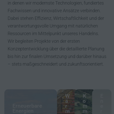
in denen wir modernste Technologien, fundiertes
Fachwissen und innovative Ansätze verbinden.
Dabei stehen Effizienz, Wirtschaftlichkeit und der
verantwortungsvolle Umgang mit natürlichen
Ressourcen im Mittelpunkt unseres Handelns.
Wir begleiten Projekte von der ersten
Konzeptentwicklung über die detaillierte Planung
bis hin zur finalen Umsetzung und darüber hinaus
– stets maßgeschneidert und zukunftsorientiert.
W
K
E
ä
o
n
Erneuerbare
r
m
e
Energien
m
m
r