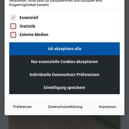
verarbeiten, ohne dass für Europäerinnen und Europäer eine
Klagemöglichkeit besteht.
Es folgt eine Liste der Service-Gruppen, für die eine Einwil
Essenziell
Statistik
Externe Medien
Ich akzeptiere alle
Nur essenzielle Cookies akzeptieren
Individuelle Datenschutz-Präferenzen
Einwilligung speichern
Präferenzen
Datenschutzerklärung
Impressum