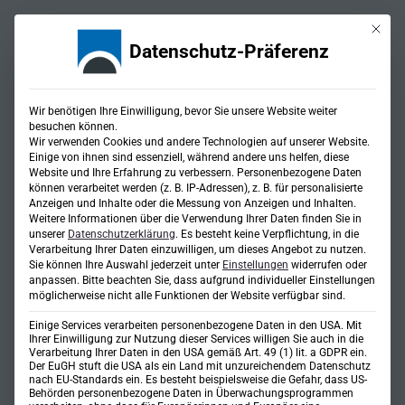
Mit die
Datenschutz-Präferenz
Wir benötigen Ihre Einwilligung, bevor Sie unsere Website weiter
besuchen können.
Wir verwenden Cookies und andere Technologien auf unserer Website.
Einige von ihnen sind essenziell, während andere uns helfen, diese
Website und Ihre Erfahrung zu verbessern.
Personenbezogene Daten
Knotenpunkte
können verarbeitet werden (z. B. IP-Adressen), z. B. für personalisierte
Anzeigen und Inhalte oder die Messung von Anzeigen und Inhalten.
Weitere Informationen über die Verwendung Ihrer Daten finden Sie in
unserer
Datenschutzerklärung
.
Es besteht keine Verpflichtung, in die
Verarbeitung Ihrer Daten einzuwilligen, um dieses Angebot zu nutzen.
Sie können Ihre Auswahl jederzeit unter
Einstellungen
widerrufen oder
anpassen.
Bitte beachten Sie, dass aufgrund individueller Einstellungen
möglicherweise nicht alle Funktionen der Website verfügbar sind.
Einige Services verarbeiten personenbezogene Daten in den USA. Mit
Ihrer Einwilligung zur Nutzung dieser Services willigen Sie auch in die
Verarbeitung Ihrer Daten in den USA gemäß Art. 49 (1) lit. a GDPR ein.
Der EuGH stuft die USA als ein Land mit unzureichendem Datenschutz
nach EU-Standards ein. Es besteht beispielsweise die Gefahr, dass US-
Behörden personenbezogene Daten in Überwachungsprogrammen