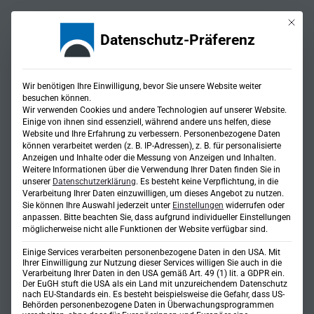
Mit die
Datenschutz-Präferenz
Wir benötigen Ihre Einwilligung, bevor Sie unsere Website weiter
besuchen können.
Wir verwenden Cookies und andere Technologien auf unserer Website.
Einige von ihnen sind essenziell, während andere uns helfen, diese
Website und Ihre Erfahrung zu verbessern.
Personenbezogene Daten
Strategieberatung und
können verarbeitet werden (z. B. IP-Adressen), z. B. für personalisierte
Anzeigen und Inhalte oder die Messung von Anzeigen und Inhalten.
Weitere Informationen über die Verwendung Ihrer Daten finden Sie in
kommunale Konzepte
unserer
Datenschutzerklärung
.
Es besteht keine Verpflichtung, in die
Verarbeitung Ihrer Daten einzuwilligen, um dieses Angebot zu nutzen.
Sie können Ihre Auswahl jederzeit unter
Einstellungen
widerrufen oder
anpassen.
Bitte beachten Sie, dass aufgrund individueller Einstellungen
möglicherweise nicht alle Funktionen der Website verfügbar sind.
Einige Services verarbeiten personenbezogene Daten in den USA. Mit
Ihrer Einwilligung zur Nutzung dieser Services willigen Sie auch in die
Verarbeitung Ihrer Daten in den USA gemäß Art. 49 (1) lit. a GDPR ein.
Der EuGH stuft die USA als ein Land mit unzureichendem Datenschutz
nach EU-Standards ein. Es besteht beispielsweise die Gefahr, dass US-
Behörden personenbezogene Daten in Überwachungsprogrammen