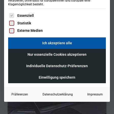
verarbeiten, ohne dass für Europäerinnen und Europäer eine
Klagemöglichkeit besteht.
Es folgt eine Liste der Service-Gruppen, für die eine Einwil
Essenziell
Statistik
Externe Medien
Ich akzeptiere alle
Nur essenzielle Cookies akzeptieren
Individuelle Datenschutz-Präferenzen
Einwilligung speichern
Präferenzen
Datenschutzerklärung
Impressum