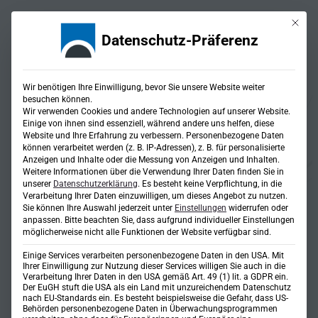
Mit die
Datenschutz-Präferenz
Wir benötigen Ihre Einwilligung, bevor Sie unsere Website weiter
besuchen können.
Wir verwenden Cookies und andere Technologien auf unserer Website.
Einige von ihnen sind essenziell, während andere uns helfen, diese
Projekte
Website und Ihre Erfahrung zu verbessern.
Personenbezogene Daten
können verarbeitet werden (z. B. IP-Adressen), z. B. für personalisierte
Lösungen für jede
Anzeigen und Inhalte oder die Messung von Anzeigen und Inhalten.
Weitere Informationen über die Verwendung Ihrer Daten finden Sie in
Herausforderung
unserer
Datenschutzerklärung
.
Es besteht keine Verpflichtung, in die
Verarbeitung Ihrer Daten einzuwilligen, um dieses Angebot zu nutzen.
Sie können Ihre Auswahl jederzeit unter
Einstellungen
widerrufen oder
anpassen.
Bitte beachten Sie, dass aufgrund individueller Einstellungen
möglicherweise nicht alle Funktionen der Website verfügbar sind.
Referenzen
Einige Services verarbeiten personenbezogene Daten in den USA. Mit
Fachbereich GIS
Ihrer Einwilligung zur Nutzung dieser Services willigen Sie auch in die
Verarbeitung Ihrer Daten in den USA gemäß Art. 49 (1) lit. a GDPR ein.
Das Büro SteinbacherConsult hat die
Der EuGH stuft die USA als ein Land mit unzureichendem Datenschutz
nach EU-Standards ein. Es besteht beispielsweise die Gefahr, dass US-
zurückliegenden 60 Jahre bewiesen, dass es
Behörden personenbezogene Daten in Überwachungsprogrammen