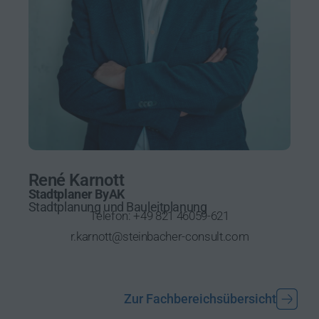
René Karnott
Stadtplaner ByAK
Stadtplanung und Bauleitplanung
Telefon:
+49 821 46059-621
r.karnott@steinbacher-consult.com
Zur Fachbereichsübersicht