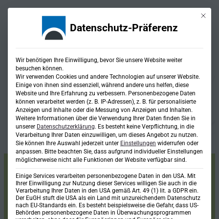
Mit die
Datenschutz-Präferenz
Wir benötigen Ihre Einwilligung, bevor Sie unsere Website weiter
besuchen können.
Wir verwenden Cookies und andere Technologien auf unserer Website.
Einige von ihnen sind essenziell, während andere uns helfen, diese
Website und Ihre Erfahrung zu verbessern.
Personenbezogene Daten
können verarbeitet werden (z. B. IP-Adressen), z. B. für personalisierte
Fachbereiche
Anzeigen und Inhalte oder die Messung von Anzeigen und Inhalten.
Lösungen für jede
Weitere Informationen über die Verwendung Ihrer Daten finden Sie in
Herausforderung
unserer
Datenschutzerklärung
.
Es besteht keine Verpflichtung, in die
Verarbeitung Ihrer Daten einzuwilligen, um dieses Angebot zu nutzen.
Sie können Ihre Auswahl jederzeit unter
Einstellungen
widerrufen oder
anpassen.
Bitte beachten Sie, dass aufgrund individueller Einstellungen
möglicherweise nicht alle Funktionen der Website verfügbar sind.
Einige Services verarbeiten personenbezogene Daten in den USA. Mit
Ihrer Einwilligung zur Nutzung dieser Services willigen Sie auch in die
Verarbeitung Ihrer Daten in den USA gemäß Art. 49 (1) lit. a GDPR ein.
Der EuGH stuft die USA als ein Land mit unzureichendem Datenschutz
Fachbereich
nach EU-Standards ein. Es besteht beispielsweise die Gefahr, dass US-
Behörden personenbezogene Daten in Überwachungsprogrammen