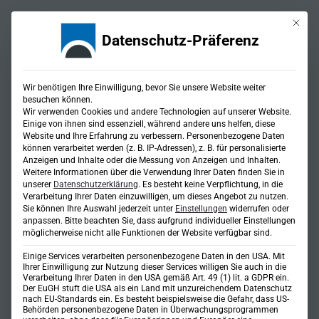
Mit die
Datenschutz-Präferenz
Wir benötigen Ihre Einwilligung, bevor Sie unsere Website weiter
besuchen können.
Wir verwenden Cookies und andere Technologien auf unserer Website.
Einige von ihnen sind essenziell, während andere uns helfen, diese
Website und Ihre Erfahrung zu verbessern.
Personenbezogene Daten
Spartenkoordination
können verarbeitet werden (z. B. IP-Adressen), z. B. für personalisierte
Anzeigen und Inhalte oder die Messung von Anzeigen und Inhalten.
Weitere Informationen über die Verwendung Ihrer Daten finden Sie in
unserer
Datenschutzerklärung
.
Es besteht keine Verpflichtung, in die
Verarbeitung Ihrer Daten einzuwilligen, um dieses Angebot zu nutzen.
Sie können Ihre Auswahl jederzeit unter
Einstellungen
widerrufen oder
anpassen.
Bitte beachten Sie, dass aufgrund individueller Einstellungen
möglicherweise nicht alle Funktionen der Website verfügbar sind.
Einige Services verarbeiten personenbezogene Daten in den USA. Mit
Ihrer Einwilligung zur Nutzung dieser Services willigen Sie auch in die
Verarbeitung Ihrer Daten in den USA gemäß Art. 49 (1) lit. a GDPR ein.
Der EuGH stuft die USA als ein Land mit unzureichendem Datenschutz
nach EU-Standards ein. Es besteht beispielsweise die Gefahr, dass US-
Behörden personenbezogene Daten in Überwachungsprogrammen