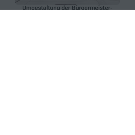
Umgestaltung der Bürgermeister-
Wohlfarth-Straße
Zur Leistungspaketübersicht /
Fachbereich Bauleitung