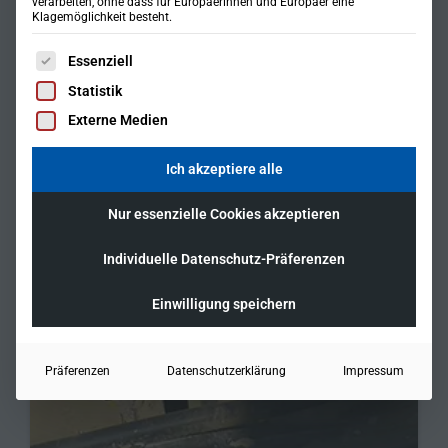
verarbeiten, ohne dass für Europäerinnen und Europäer eine
Klagemöglichkeit besteht.
Es folgt eine Liste der Service-Gruppen, für die eine Einwil
Essenziell
Statistik
Externe Medien
Ich akzeptiere alle
Nur essenzielle Cookies akzeptieren
Individuelle Datenschutz-Präferenzen
Einwilligung speichern
Präferenzen
Datenschutzerklärung
Impressum