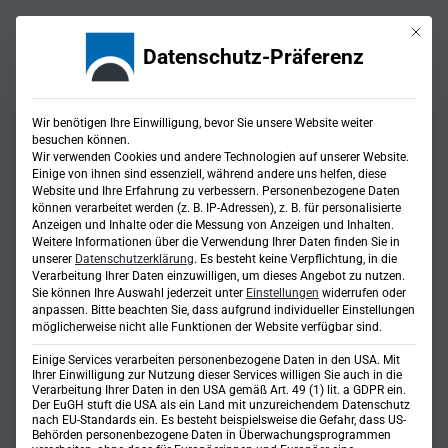
Mit die
Datenschutz-Präferenz
Wir benötigen Ihre Einwilligung, bevor Sie unsere Website weiter
besuchen können.
Wir verwenden Cookies und andere Technologien auf unserer Website.
Einige von ihnen sind essenziell, während andere uns helfen, diese
Website und Ihre Erfahrung zu verbessern.
Personenbezogene Daten
Städtebauliche Konzepte
können verarbeitet werden (z. B. IP-Adressen), z. B. für personalisierte
Anzeigen und Inhalte oder die Messung von Anzeigen und Inhalten.
Weitere Informationen über die Verwendung Ihrer Daten finden Sie in
unserer
Datenschutzerklärung
.
Es besteht keine Verpflichtung, in die
Verarbeitung Ihrer Daten einzuwilligen, um dieses Angebot zu nutzen.
Sie können Ihre Auswahl jederzeit unter
Einstellungen
widerrufen oder
anpassen.
Bitte beachten Sie, dass aufgrund individueller Einstellungen
möglicherweise nicht alle Funktionen der Website verfügbar sind.
Einige Services verarbeiten personenbezogene Daten in den USA. Mit
Ihrer Einwilligung zur Nutzung dieser Services willigen Sie auch in die
Verarbeitung Ihrer Daten in den USA gemäß Art. 49 (1) lit. a GDPR ein.
Der EuGH stuft die USA als ein Land mit unzureichendem Datenschutz
nach EU-Standards ein. Es besteht beispielsweise die Gefahr, dass US-
Behörden personenbezogene Daten in Überwachungsprogrammen