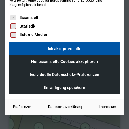
verarbeiten, ohne dass für Europäerinnen und Europäer eine
Klagemöglichkeit besteht.
Es folgt eine Liste der Service-Gruppen, für die eine Einwil
Essenziell
Statistik
Externe Medien
Ich akzeptiere alle
Nur essenzielle Cookies akzeptieren
Individuelle Datenschutz-Präferenzen
Einwilligung speichern
Präferenzen
Datenschutzerklärung
Impressum