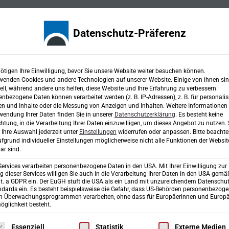
Karriere
Fachbereiche
Projekte
Ingen
Datenschutz-Präferenz
ötigen Ihre Einwilligung, bevor Sie unsere Website weiter besuchen können.
wenden Cookies und andere Technologien auf unserer Website. Einige von ihnen si
ell, während andere uns helfen, diese Website und Ihre Erfahrung zu verbessern.
nbezogene Daten können verarbeitet werden (z. B. IP-Adressen), z. B. für personalis
n und Inhalte oder die Messung von Anzeigen und Inhalten.
Weitere Informationen
wendung Ihrer Daten finden Sie in unserer
Datenschutzerklärung
.
Es besteht keine
chtung, in die Verarbeitung Ihrer Daten einzuwilligen, um dieses Angebot zu nutzen.
Ihre Auswahl jederzeit unter
Einstellungen
widerrufen oder anpassen.
Bitte beachte
fgrund individueller Einstellungen möglicherweise nicht alle Funktionen der Websit
ar sind.
Services verarbeiten personenbezogene Daten in den USA. Mit Ihrer Einwilligung zur
 dieser Services willigen Sie auch in die Verarbeitung Ihrer Daten in den USA gemäß
lit. a GDPR ein. Der EuGH stuft die USA als ein Land mit unzureichendem Datenschu
dards ein. Es besteht beispielsweise die Gefahr, dass US-Behörden personenbezog
Bauleitung
sung
GIS
Landschaft
Raum
Ingenieurbau
Verkehr
in Überwachungsprogrammen verarbeiten, ohne dass für Europäerinnen und Europä
glichkeit besteht.
lgt eine Liste der Service-Gruppen, für die eine Einwilligung erte
Essenziell
Statistik
Externe Medien