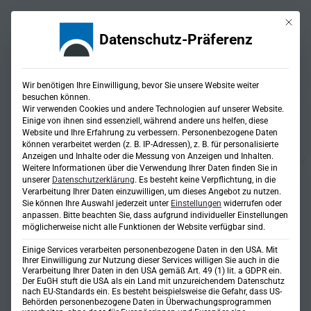
Mit die
Datenschutz-Präferenz
Wir benötigen Ihre Einwilligung, bevor Sie unsere Website weiter
besuchen können.
Wir verwenden Cookies und andere Technologien auf unserer Website.
Einige von ihnen sind essenziell, während andere uns helfen, diese
Projekte
Website und Ihre Erfahrung zu verbessern.
Personenbezogene Daten
können verarbeitet werden (z. B. IP-Adressen), z. B. für personalisierte
Lösungen für jede
Anzeigen und Inhalte oder die Messung von Anzeigen und Inhalten.
Weitere Informationen über die Verwendung Ihrer Daten finden Sie in
Herausforderung
unserer
Datenschutzerklärung
.
Es besteht keine Verpflichtung, in die
Verarbeitung Ihrer Daten einzuwilligen, um dieses Angebot zu nutzen.
Sie können Ihre Auswahl jederzeit unter
Einstellungen
widerrufen oder
anpassen.
Bitte beachten Sie, dass aufgrund individueller Einstellungen
möglicherweise nicht alle Funktionen der Website verfügbar sind.
Referenzen
Einige Services verarbeiten personenbezogene Daten in den USA. Mit
Fachbereich
Ihrer Einwilligung zur Nutzung dieser Services willigen Sie auch in die
Verarbeitung Ihrer Daten in den USA gemäß Art. 49 (1) lit. a GDPR ein.
Der EuGH stuft die USA als ein Land mit unzureichendem Datenschutz
Vermessung
nach EU-Standards ein. Es besteht beispielsweise die Gefahr, dass US-
Das Büro SteinbacherConsult hat die
Behörden personenbezogene Daten in Überwachungsprogrammen