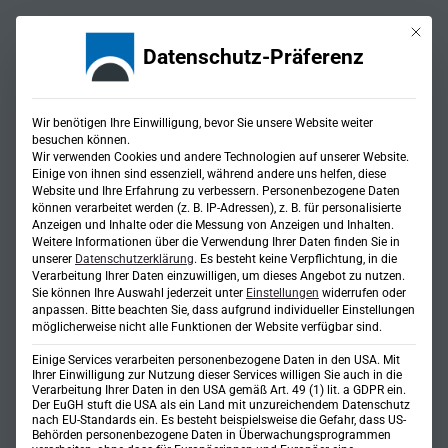
Mit die
Datenschutz-Präferenz
Wir benötigen Ihre Einwilligung, bevor Sie unsere Website weiter
besuchen können.
Wir verwenden Cookies und andere Technologien auf unserer Website.
Einige von ihnen sind essenziell, während andere uns helfen, diese
Website und Ihre Erfahrung zu verbessern.
Personenbezogene Daten
Wärmenetze
können verarbeitet werden (z. B. IP-Adressen), z. B. für personalisierte
Anzeigen und Inhalte oder die Messung von Anzeigen und Inhalten.
Weitere Informationen über die Verwendung Ihrer Daten finden Sie in
unserer
Datenschutzerklärung
.
Es besteht keine Verpflichtung, in die
Verarbeitung Ihrer Daten einzuwilligen, um dieses Angebot zu nutzen.
Sie können Ihre Auswahl jederzeit unter
Einstellungen
widerrufen oder
anpassen.
Bitte beachten Sie, dass aufgrund individueller Einstellungen
möglicherweise nicht alle Funktionen der Website verfügbar sind.
Einige Services verarbeiten personenbezogene Daten in den USA. Mit
Ihrer Einwilligung zur Nutzung dieser Services willigen Sie auch in die
Verarbeitung Ihrer Daten in den USA gemäß Art. 49 (1) lit. a GDPR ein.
Der EuGH stuft die USA als ein Land mit unzureichendem Datenschutz
nach EU-Standards ein. Es besteht beispielsweise die Gefahr, dass US-
Behörden personenbezogene Daten in Überwachungsprogrammen