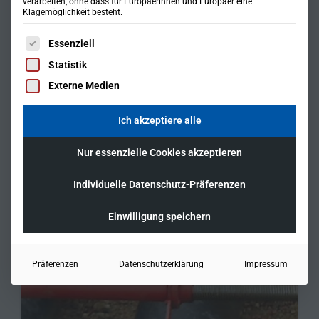
verarbeiten, ohne dass für Europäerinnen und Europäer eine
Klagemöglichkeit besteht.
Es folgt eine Liste der Service-Gruppen, für die eine Einwil
Essenziell
Statistik
Externe Medien
Ich akzeptiere alle
Nur essenzielle Cookies akzeptieren
Individuelle Datenschutz-Präferenzen
Einwilligung speichern
Präferenzen
Datenschutzerklärung
Impressum