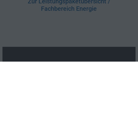
Zur Leistungspaketübersicht /
Fachbereich Energie
Ingenieurgesellschaft mbH & Co. KG
Richard-Wagner-Straße 6