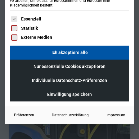
verarbeiten, ohne dass für Europäerinnen und Europäer eine
Klagemöglichkeit besteht.
Es folgt eine Liste der Service-Gruppen, für die eine Einwil
Essenziell
Statistik
Externe Medien
Ich akzeptiere alle
Nur essenzielle Cookies akzeptieren
Individuelle Datenschutz-Präferenzen
Einwilligung speichern
Präferenzen
Datenschutzerklärung
Impressum