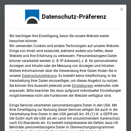
Mit die
Datenschutz-Präferenz
Wir benötigen Ihre Einwilligung, bevor Sie unsere Website weiter
besuchen können.
Wir verwenden Cookies und andere Technologien auf unserer Website.
Einige von ihnen sind essenziell, während andere uns helfen, diese
Website und Ihre Erfahrung zu verbessern.
Personenbezogene Daten
Elektrifizierung von
können verarbeitet werden (z. B. IP-Adressen), z. B. für personalisierte
Anzeigen und Inhalte oder die Messung von Anzeigen und Inhalten.
Weitere Informationen über die Verwendung Ihrer Daten finden Sie in
Fahrzeugflotten
unserer
Datenschutzerklärung
.
Es besteht keine Verpflichtung, in die
Verarbeitung Ihrer Daten einzuwilligen, um dieses Angebot zu nutzen.
Sie können Ihre Auswahl jederzeit unter
Einstellungen
widerrufen oder
anpassen.
Bitte beachten Sie, dass aufgrund individueller Einstellungen
möglicherweise nicht alle Funktionen der Website verfügbar sind.
Einige Services verarbeiten personenbezogene Daten in den USA. Mit
Ihrer Einwilligung zur Nutzung dieser Services willigen Sie auch in die
Verarbeitung Ihrer Daten in den USA gemäß Art. 49 (1) lit. a GDPR ein.
Der EuGH stuft die USA als ein Land mit unzureichendem Datenschutz
nach EU-Standards ein. Es besteht beispielsweise die Gefahr, dass US-
Behörden personenbezogene Daten in Überwachungsprogrammen