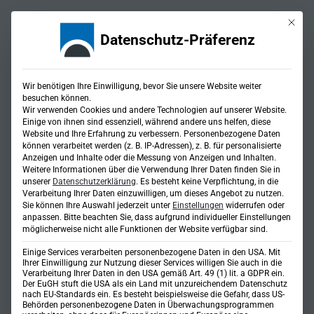
Mit die
Datenschutz-Präferenz
Wir benötigen Ihre Einwilligung, bevor Sie unsere Website weiter
besuchen können.
Wir verwenden Cookies und andere Technologien auf unserer Website.
Einige von ihnen sind essenziell, während andere uns helfen, diese
Website und Ihre Erfahrung zu verbessern.
Personenbezogene Daten
Blitzschutz- und
können verarbeitet werden (z. B. IP-Adressen), z. B. für personalisierte
Anzeigen und Inhalte oder die Messung von Anzeigen und Inhalten.
Weitere Informationen über die Verwendung Ihrer Daten finden Sie in
Erdungsanlagen
unserer
Datenschutzerklärung
.
Es besteht keine Verpflichtung, in die
Verarbeitung Ihrer Daten einzuwilligen, um dieses Angebot zu nutzen.
Sie können Ihre Auswahl jederzeit unter
Einstellungen
widerrufen oder
anpassen.
Bitte beachten Sie, dass aufgrund individueller Einstellungen
möglicherweise nicht alle Funktionen der Website verfügbar sind.
Einige Services verarbeiten personenbezogene Daten in den USA. Mit
Ihrer Einwilligung zur Nutzung dieser Services willigen Sie auch in die
Verarbeitung Ihrer Daten in den USA gemäß Art. 49 (1) lit. a GDPR ein.
Der EuGH stuft die USA als ein Land mit unzureichendem Datenschutz
nach EU-Standards ein. Es besteht beispielsweise die Gefahr, dass US-
Behörden personenbezogene Daten in Überwachungsprogrammen