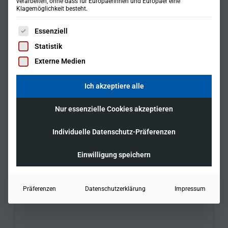
verarbeiten, ohne dass für Europäerinnen und Europäer eine
Klagemöglichkeit besteht.
Es folgt eine Liste der Service-Gruppen, für die eine Einwil
Essenziell
Statistik
Externe Medien
Ich akzeptiere alle
Nur essenzielle Cookies akzeptieren
Individuelle Datenschutz-Präferenzen
Einwilligung speichern
Präferenzen
Datenschutzerklärung
Impressum