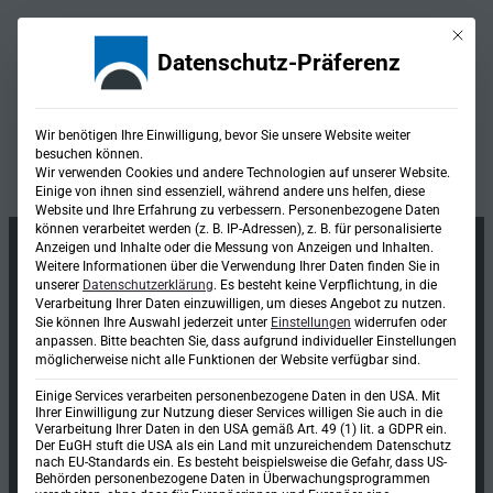
Mit die
Datenschutz-Präferenz
Kategorie:
Wir benötigen Ihre Einwilligung, bevor Sie unsere Website weiter
besuchen können.
Leistungsverzeichnis
Wir verwenden Cookies und andere Technologien auf unserer Website.
Einige von ihnen sind essenziell, während andere uns helfen, diese
Website und Ihre Erfahrung zu verbessern.
Personenbezogene Daten
können verarbeitet werden (z. B. IP-Adressen), z. B. für personalisierte
Anzeigen und Inhalte oder die Messung von Anzeigen und Inhalten.
Weitere Informationen über die Verwendung Ihrer Daten finden Sie in
unserer
Datenschutzerklärung
.
Es besteht keine Verpflichtung, in die
Verarbeitung Ihrer Daten einzuwilligen, um dieses Angebot zu nutzen.
Sie können Ihre Auswahl jederzeit unter
Einstellungen
widerrufen oder
anpassen.
Bitte beachten Sie, dass aufgrund individueller Einstellungen
möglicherweise nicht alle Funktionen der Website verfügbar sind.
Einige Services verarbeiten personenbezogene Daten in den USA. Mit
Ihrer Einwilligung zur Nutzung dieser Services willigen Sie auch in die
Verarbeitung Ihrer Daten in den USA gemäß Art. 49 (1) lit. a GDPR ein.
Der EuGH stuft die USA als ein Land mit unzureichendem Datenschutz
nach EU-Standards ein. Es besteht beispielsweise die Gefahr, dass US-
Ingenieurgesellschaft mbH & Co. KG
Behörden personenbezogene Daten in Überwachungsprogrammen