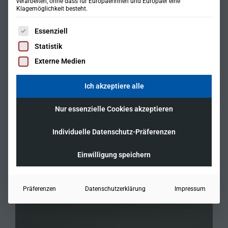
verarbeiten, ohne dass für Europäerinnen und Europäer eine
Klagemöglichkeit besteht.
Es folgt eine Liste der Service-Gruppen, für die eine Einwil
Essenziell
Statistik
Externe Medien
Ich akzeptiere alle
Nur essenzielle Cookies akzeptieren
Individuelle Datenschutz-Präferenzen
Einwilligung speichern
Präferenzen
Datenschutzerklärung
Impressum