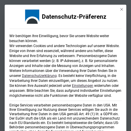
Mit die
Datenschutz-Präferenz
Einblicke
Wir benötigen Ihre Einwilligung, bevor Sie unsere Website weiter
Mein Sprungbrett ins
besuchen können.
Wir verwenden Cookies und andere Technologien auf unserer Website.
Berufsleben bei Steinbacher-
Einige von ihnen sind essenziell, während andere uns helfen, diese
Website und Ihre Erfahrung zu verbessern.
Personenbezogene Daten
Consult
können verarbeitet werden (z. B. IP-Adressen), z. B. für personalisierte
Anzeigen und Inhalte oder die Messung von Anzeigen und Inhalten.
Weitere Informationen über die Verwendung Ihrer Daten finden Sie in
unserer
Datenschutzerklärung
.
Es besteht keine Verpflichtung, in die
Verarbeitung Ihrer Daten einzuwilligen, um dieses Angebot zu nutzen.
Sie können Ihre Auswahl jederzeit unter
Einstellungen
widerrufen oder
anpassen.
Bitte beachten Sie, dass aufgrund individueller Einstellungen
möglicherweise nicht alle Funktionen der Website verfügbar sind.
Einige Services verarbeiten personenbezogene Daten in den USA. Mit
Ihrer Einwilligung zur Nutzung dieser Services willigen Sie auch in die
Verarbeitung Ihrer Daten in den USA gemäß Art. 49 (1) lit. a GDPR ein.
Der EuGH stuft die USA als ein Land mit unzureichendem Datenschutz
nach EU-Standards ein. Es besteht beispielsweise die Gefahr, dass US-
Behörden personenbezogene Daten in Überwachungsprogrammen