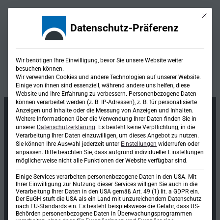
Mit die
Datenschutz-Präferenz
Kategorie:
Erneuerbare
Wir benötigen Ihre Einwilligung, bevor Sie unsere Website weiter
besuchen können.
Energien
Wir verwenden Cookies und andere Technologien auf unserer Website.
Einige von ihnen sind essenziell, während andere uns helfen, diese
Website und Ihre Erfahrung zu verbessern.
Personenbezogene Daten
können verarbeitet werden (z. B. IP-Adressen), z. B. für personalisierte
Anzeigen und Inhalte oder die Messung von Anzeigen und Inhalten.
Weitere Informationen über die Verwendung Ihrer Daten finden Sie in
unserer
Datenschutzerklärung
.
Es besteht keine Verpflichtung, in die
Verarbeitung Ihrer Daten einzuwilligen, um dieses Angebot zu nutzen.
Sie können Ihre Auswahl jederzeit unter
Einstellungen
widerrufen oder
anpassen.
Bitte beachten Sie, dass aufgrund individueller Einstellungen
möglicherweise nicht alle Funktionen der Website verfügbar sind.
Einige Services verarbeiten personenbezogene Daten in den USA. Mit
Ihrer Einwilligung zur Nutzung dieser Services willigen Sie auch in die
Verarbeitung Ihrer Daten in den USA gemäß Art. 49 (1) lit. a GDPR ein.
Der EuGH stuft die USA als ein Land mit unzureichendem Datenschutz
nach EU-Standards ein. Es besteht beispielsweise die Gefahr, dass US-
Ingenieurgesellschaft mbH & Co. KG
Behörden personenbezogene Daten in Überwachungsprogrammen