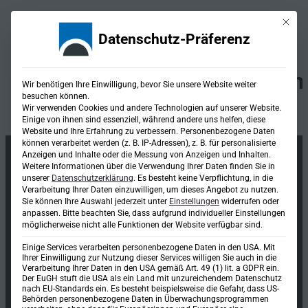
Mit die
Datenschutz-Präferenz
Kategorie:
Glasfasernetze un
Wir benötigen Ihre Einwilligung, bevor Sie unsere Website weiter
besuchen können.
Netzwerkplanung
Wir verwenden Cookies und andere Technologien auf unserer Website.
Einige von ihnen sind essenziell, während andere uns helfen, diese
Website und Ihre Erfahrung zu verbessern.
Personenbezogene Daten
können verarbeitet werden (z. B. IP-Adressen), z. B. für personalisierte
Anzeigen und Inhalte oder die Messung von Anzeigen und Inhalten.
Weitere Informationen über die Verwendung Ihrer Daten finden Sie in
unserer
Datenschutzerklärung
.
Es besteht keine Verpflichtung, in die
Verarbeitung Ihrer Daten einzuwilligen, um dieses Angebot zu nutzen.
Sie können Ihre Auswahl jederzeit unter
Einstellungen
widerrufen oder
anpassen.
Bitte beachten Sie, dass aufgrund individueller Einstellungen
möglicherweise nicht alle Funktionen der Website verfügbar sind.
Einige Services verarbeiten personenbezogene Daten in den USA. Mit
Ihrer Einwilligung zur Nutzung dieser Services willigen Sie auch in die
Verarbeitung Ihrer Daten in den USA gemäß Art. 49 (1) lit. a GDPR ein.
Der EuGH stuft die USA als ein Land mit unzureichendem Datenschutz
nach EU-Standards ein. Es besteht beispielsweise die Gefahr, dass US-
Ingenieurgesellschaft mbH & Co. KG
Behörden personenbezogene Daten in Überwachungsprogrammen