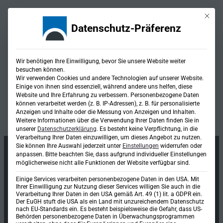
Mit die
Datenschutz-Präferenz
Kategorie:
Darstellung der
Wir benötigen Ihre Einwilligung, bevor Sie unsere Website weiter
besuchen können.
Planung als Visulaisierung,
Wir verwenden Cookies und andere Technologien auf unserer Website.
Einige von ihnen sind essenziell, während andere uns helfen, diese
Animation, 3D-Druck und
Website und Ihre Erfahrung zu verbessern.
Personenbezogene Daten
können verarbeitet werden (z. B. IP-Adressen), z. B. für personalisierte
Virtual Reality
Anzeigen und Inhalte oder die Messung von Anzeigen und Inhalten.
Weitere Informationen über die Verwendung Ihrer Daten finden Sie in
unserer
Datenschutzerklärung
.
Es besteht keine Verpflichtung, in die
Verarbeitung Ihrer Daten einzuwilligen, um dieses Angebot zu nutzen.
Sie können Ihre Auswahl jederzeit unter
Einstellungen
widerrufen oder
anpassen.
Bitte beachten Sie, dass aufgrund individueller Einstellungen
möglicherweise nicht alle Funktionen der Website verfügbar sind.
Einige Services verarbeiten personenbezogene Daten in den USA. Mit
Ihrer Einwilligung zur Nutzung dieser Services willigen Sie auch in die
Verarbeitung Ihrer Daten in den USA gemäß Art. 49 (1) lit. a GDPR ein.
Der EuGH stuft die USA als ein Land mit unzureichendem Datenschutz
nach EU-Standards ein. Es besteht beispielsweise die Gefahr, dass US-
Behörden personenbezogene Daten in Überwachungsprogrammen