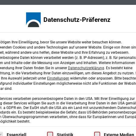
Karriere
Fachbereiche
Projekte
Ingen
Datenschutz-Präferenz
ötigen Ihre Einwilligung, bevor Sie unsere Website weiter besuchen können.
wenden Cookies und andere Technologien auf unserer Website. Einige von ihnen si
ell, während andere uns helfen, diese Website und Ihre Erfahrung zu verbessern.
fung
nbezogene Daten können verarbeitet werden (z. B. IP-Adressen), z. B. für personalis
n und Inhalte oder die Messung von Anzeigen und Inhalten.
Weitere Informationen
wendung Ihrer Daten finden Sie in unserer
Datenschutzerklärung
.
Es besteht keine
chtung, in die Verarbeitung Ihrer Daten einzuwilligen, um dieses Angebot zu nutzen.
Ihre Auswahl jederzeit unter
Einstellungen
widerrufen oder anpassen.
Bitte beachte
fgrund individueller Einstellungen möglicherweise nicht alle Funktionen der Websit
ar sind.
Services verarbeiten personenbezogene Daten in den USA. Mit Ihrer Einwilligung zur
Ingenieurgesellschaft mbH & Co. KG
Tel
 dieser Services willigen Sie auch in die Verarbeitung Ihrer Daten in den USA gemäß
lit. a GDPR ein. Der EuGH stuft die USA als ein Land mit unzureichendem Datenschu
dards ein. Es besteht beispielsweise die Gefahr, dass US-Behörden personenbezog
Richard-Wagner-Straße 6
Fa
in Überwachungsprogrammen verarbeiten, ohne dass für Europäerinnen und Europä
glichkeit besteht.
D-86356 Neusäß/Augsburg
in
lgt eine Liste der Service-Gruppen, für die eine Einwilligung erte
Essenziell
Statistik
Externe Medien