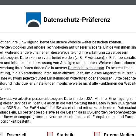
Karriere
Fachbereiche
Projekte
Ingen
Datenschutz-Präferenz
ötigen Ihre Einwilligung, bevor Sie unsere Website weiter besuchen können.
wenden Cookies und andere Technologien auf unserer Website. Einige von ihnen si
ell, während andere uns helfen, diese Website und Ihre Erfahrung zu verbessern.
 Gutachten
nbezogene Daten können verarbeitet werden (z. B. IP-Adressen), z. B. für personalis
n und Inhalte oder die Messung von Anzeigen und Inhalten.
Weitere Informationen
wendung Ihrer Daten finden Sie in unserer
Datenschutzerklärung
.
Es besteht keine
chtung, in die Verarbeitung Ihrer Daten einzuwilligen, um dieses Angebot zu nutzen.
Ihre Auswahl jederzeit unter
Einstellungen
widerrufen oder anpassen.
Bitte beachte
fgrund individueller Einstellungen möglicherweise nicht alle Funktionen der Websit
ar sind.
Services verarbeiten personenbezogene Daten in den USA. Mit Ihrer Einwilligung zur
Ingenieurgesellschaft mbH & Co. KG
Tel
 dieser Services willigen Sie auch in die Verarbeitung Ihrer Daten in den USA gemäß
lit. a GDPR ein. Der EuGH stuft die USA als ein Land mit unzureichendem Datenschu
dards ein. Es besteht beispielsweise die Gefahr, dass US-Behörden personenbezog
Richard-Wagner-Straße 6
Fa
in Überwachungsprogrammen verarbeiten, ohne dass für Europäerinnen und Europä
glichkeit besteht.
D-86356 Neusäß/Augsburg
in
lgt eine Liste der Service-Gruppen, für die eine Einwilligung erte
Essenziell
Statistik
Externe Medien