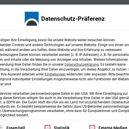
Karriere
Fachbereiche
Projekte
Ingen
Datenschutz-Präferenz
ötigen Ihre Einwilligung, bevor Sie unsere Website weiter besuchen können.
wenden Cookies und andere Technologien auf unserer Website. Einige von ihnen si
ell, während andere uns helfen, diese Website und Ihre Erfahrung zu verbessern.
Sturzflut
nbezogene Daten können verarbeitet werden (z. B. IP-Adressen), z. B. für personalis
n und Inhalte oder die Messung von Anzeigen und Inhalten.
Weitere Informationen
wendung Ihrer Daten finden Sie in unserer
Datenschutzerklärung
.
Es besteht keine
chtung, in die Verarbeitung Ihrer Daten einzuwilligen, um dieses Angebot zu nutzen.
Ihre Auswahl jederzeit unter
Einstellungen
widerrufen oder anpassen.
Bitte beachte
fgrund individueller Einstellungen möglicherweise nicht alle Funktionen der Websit
ar sind.
Services verarbeiten personenbezogene Daten in den USA. Mit Ihrer Einwilligung zur
Ingenieurgesellschaft mbH & Co. KG
Tel
 dieser Services willigen Sie auch in die Verarbeitung Ihrer Daten in den USA gemäß
lit. a GDPR ein. Der EuGH stuft die USA als ein Land mit unzureichendem Datenschu
dards ein. Es besteht beispielsweise die Gefahr, dass US-Behörden personenbezog
Richard-Wagner-Straße 6
Fa
in Überwachungsprogrammen verarbeiten, ohne dass für Europäerinnen und Europä
glichkeit besteht.
D-86356 Neusäß/Augsburg
in
lgt eine Liste der Service-Gruppen, für die eine Einwilligung erte
Essenziell
Statistik
Externe Medien