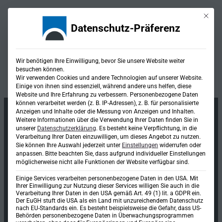
Mit die
Datenschutz-Präferenz
Kategorie:
Wir benötigen Ihre Einwilligung, bevor Sie unsere Website weiter
besuchen können.
Ingenieurvermessung
Wir verwenden Cookies und andere Technologien auf unserer Website.
Einige von ihnen sind essenziell, während andere uns helfen, diese
Website und Ihre Erfahrung zu verbessern.
Personenbezogene Daten
können verarbeitet werden (z. B. IP-Adressen), z. B. für personalisierte
Anzeigen und Inhalte oder die Messung von Anzeigen und Inhalten.
Weitere Informationen über die Verwendung Ihrer Daten finden Sie in
unserer
Datenschutzerklärung
.
Es besteht keine Verpflichtung, in die
Verarbeitung Ihrer Daten einzuwilligen, um dieses Angebot zu nutzen.
Sie können Ihre Auswahl jederzeit unter
Einstellungen
widerrufen oder
anpassen.
Bitte beachten Sie, dass aufgrund individueller Einstellungen
möglicherweise nicht alle Funktionen der Website verfügbar sind.
Einige Services verarbeiten personenbezogene Daten in den USA. Mit
Ihrer Einwilligung zur Nutzung dieser Services willigen Sie auch in die
Verarbeitung Ihrer Daten in den USA gemäß Art. 49 (1) lit. a GDPR ein.
Der EuGH stuft die USA als ein Land mit unzureichendem Datenschutz
nach EU-Standards ein. Es besteht beispielsweise die Gefahr, dass US-
Ingenieurgesellschaft mbH & Co. KG
Behörden personenbezogene Daten in Überwachungsprogrammen