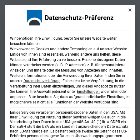
Mit die
Datenschutz-Präferenz
Wir benötigen Ihre Einwilligung, bevor Sie unsere Website weiter
besuchen können.
Wir verwenden Cookies und andere Technologien auf unserer Website.
Einige von ihnen sind essenziell, während andere uns helfen, diese
Website und Ihre Erfahrung zu verbessern.
Personenbezogene Daten
können verarbeitet werden (z. B. IP-Adressen), z. B. für personalisierte
Anzeigen und Inhalte oder die Messung von Anzeigen und Inhalten.
Weitere Informationen über die Verwendung Ihrer Daten finden Sie in
unserer
Datenschutzerklärung
.
Es besteht keine Verpflichtung, in die
Verarbeitung Ihrer Daten einzuwilligen, um dieses Angebot zu nutzen.
Ladepark Allianz-Arena
Sie können Ihre Auswahl jederzeit unter
Einstellungen
widerrufen oder
anpassen.
Bitte beachten Sie, dass aufgrund individueller Einstellungen
Ladepark für elektrische LKWs
möglicherweise nicht alle Funktionen der Website verfügbar sind.
und Busse
Einige Services verarbeiten personenbezogene Daten in den USA. Mit
Ihrer Einwilligung zur Nutzung dieser Services willigen Sie auch in die
Verarbeitung Ihrer Daten in den USA gemäß Art. 49 (1) lit. a GDPR ein.
Der EuGH stuft die USA als ein Land mit unzureichendem Datenschutz
nach EU-Standards ein. Es besteht beispielsweise die Gefahr, dass US-
Parkplatz für Elektro-
Behörden personenbezogene Daten in Überwachungsprogrammen