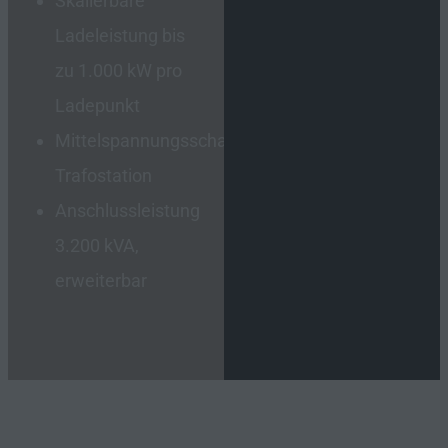
Skalierbare
Ladeleistung bis
zu 1.000 kW pro
Ladepunkt
Mittelspannungsschaltanlage,
Trafostation
Anschlussleistung
3.200 kVA,
erweiterbar